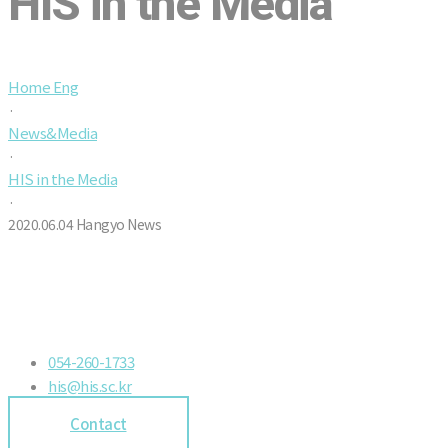
HIS in the Media
Home Eng
·
News&Media
·
HIS in the Media
·
2020.06.04 Hangyo News
054-260-1733
his@his.sc.kr
Contact