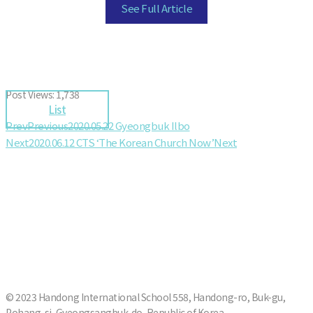
See Full Article
Post Views:
1,738
List
Prev
Previous
2020.05.22 Gyeongbuk Ilbo
Next
2020.06.12 CTS ‘The Korean Church Now’
Next
© 2023 Handong International School 558, Handong-ro, Buk-gu,
Pohang-si, Gyeongsangbuk-do, Republic of Korea