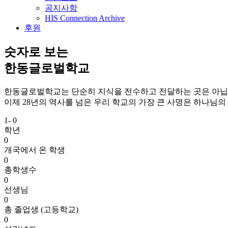
공지사항
HIS Connection Archive
후원
숫자로 보는
한동글로벌학교
한동글로벌학교는 단순히 지식을 전수하고 전달하는 곳은 아닙
이제 28년의 역사를 넘은 우리 학교의 가장 큰 사명은 하나님
1-
0
학년
0
개국에서 온 학생
0
총학생수
0
선생님
0
총 졸업생 (고등학교)
0