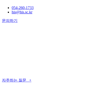
054-260-1733
his@his.sc.kr
문의하기
자주하는 질문 +