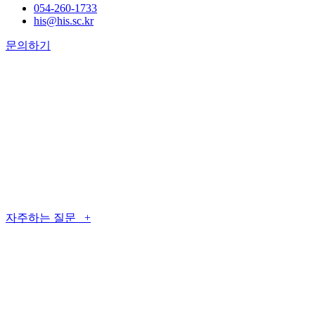
054-260-1733
his@his.sc.kr
문의하기
자주하는 질문 +