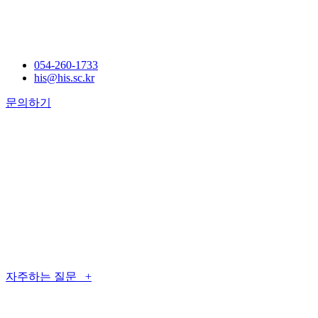
054-260-1733
his@his.sc.kr
문의하기
자주하는 질문 +