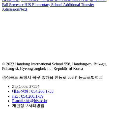
Fall Semester HIS Elementary School Additional Transfer
Admission
Next
© 2023 Handong International School 558, Handong-ro, Buk-gu,
Pohang-si, Gyeongsangbuk-do, Republic of Korea
경상북도 포항시 북구 흥해읍 한동로 558 한동글로벌학교
Zip Code: 37554
대표전화 : 054.260.1733
Fax : 054.260.1739
E-mail : his@his.sc.kr
개인정보처리방침