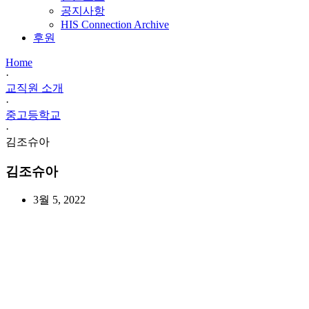
공지사항
HIS Connection Archive
후원
Home
·
교직원 소개
·
중고등학교
·
김조슈아
김조슈아
3월 5, 2022