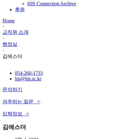
HIS Connection Archive
후원
Home
·
교직원 소개
·
행정실
·
김에스더
054-260-1733
his@his.sc.kr
문의하기
자주하는 질문 +
입학정보 +
김에스더