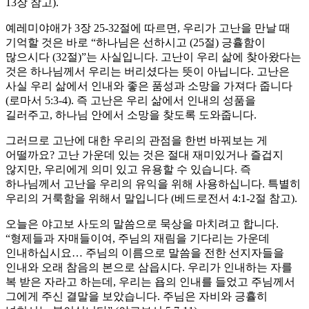
13장 참고).
예레미야애가 3장 25-32절에 따르면, 우리가 고난을 만날 때
기억할 것은 바로 “하나님은 선하시고 (25절) 긍휼함이
많으시다 (32절)”는 사실입니다. 고난이 우리 삶에 찾아왔다는
것은 하나님께서 우리는 버리셨다는 뜻이 아닙니다. 고난은
사실 우리 삶에서 인내와 좋은 품성과 소망을 가져다 줍니다
(로마서 5:3-4). 즉 고난은 우리 삶에서 인내의 성품을
길러주고, 하나님 안에서 소망을 찾도록 도와줍니다.
그러므로 고난에 대한 우리의 관점을 한번 바꿔보는 게
어떨까요? 고난 가운데 있는 것은 절대 재미있거나 즐겁지
않지만, 우리에게 의미 있고 유용할 수 있습니다. 즉
하나님께서 고난을 우리의 유익을 위해 사용하십니다. 특별히
우리의 거룩함을 위해서 말입니다 (베드로전서 4:1-2절 참고).
오늘은 야고보 사도의 말씀으로 묵상을 마치려고 합니다.
“형제들과 자매들이여, 주님의 재림을 기다리는 가운데
인내하십시요… 주님의 이름으로 말씀을 전한 선지자들을
인내와 오래 참음의 본으로 삼읍시다. 우리가 인내하는 자를
복 받은 자라고 하는데, 우리는 욥의 인내를 들었고 주님께서
그에게 주신 결말을 보았습니다. 주님은 자비와 긍휼히