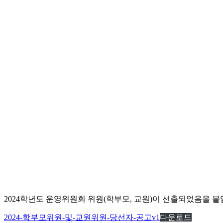
2024학년도 운영위원회 위원(학부모, 교원)이 선출되었음을 붙
2024-학부모위원-및-교원위원-당선자-공고v1
다운로드