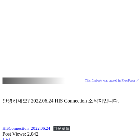
This flipbook was created in FlowPaper ↗
안녕하세요? 2022.06.24 HIS Connection 소식지입니다.
HISConnection_2022.06.24
다운로드
Post Views:
2,042
List