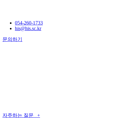
054-260-1733
his@his.sc.kr
문의하기
자주하는 질문 +