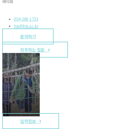
배덕화
054-260-1733
his@his.sc.kr
문의하기
자주하는 질문 +
입학정보 +